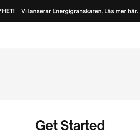
YHET!
Vi lanserar Energigranskaren. Läs mer här.
energi
Kontakt
Get Started