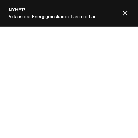
NYHET!
Vi lanserar Energigranskaren. Läs mer här.
Kontakt
CUSTOMERS
Martin Wadmark .
Martin Wadmark är senior rådgivare på
Världsnaturfonden WWF. Tidigare har
Martin arbetat på Regeringskansliet och
Energimyndigheten med klimat- och