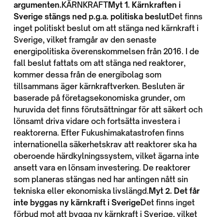
argumenten.
KÄRNKRAFT
Myt 1. Kärnkraften i
Sverige stängs ned p.g.a. politiska beslut
Det finns
inget politiskt beslut om att stänga ned kärnkraft i
Sverige, vilket framgår av den senaste
energipolitiska överenskommelsen från 2016. I de
fall beslut fattats om att stänga ned reaktorer,
kommer dessa från de energibolag som
tillsammans äger kärnkraftverken. Besluten är
baserade på företagsekonomiska grunder, om
huruvida det finns förutsättningar för att säkert och
lönsamt driva vidare och fortsätta investera i
reaktorerna. Efter Fukushimakatastrofen finns
internationella säkerhetskrav att reaktorer ska ha
oberoende härdkylningssystem, vilket ägarna inte
ansett vara en lönsam investering. De reaktorer
som planeras stängas ned har antingen nått sin
tekniska eller ekonomiska livslängd.
Myt 2. Det får
inte byggas ny kärnkraft i Sverige
Det finns inget
förbud mot att bygga ny kärnkraft i Sverige, vilket