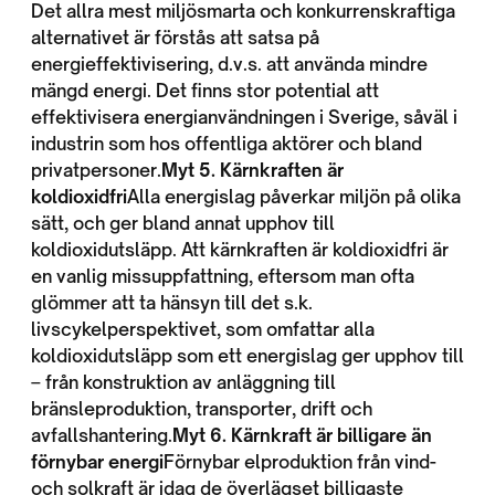
Det allra mest miljösmarta och konkurrenskraftiga
alternativet är förstås att satsa på
energieffektivisering, d.v.s. att använda mindre
mängd energi. Det finns stor potential att
effektivisera energianvändningen i Sverige, såväl i
industrin som hos offentliga aktörer och bland
privatpersoner.
Myt 5. Kärnkraften är
koldioxidfri
Alla energislag påverkar miljön på olika
sätt, och ger bland annat upphov till
koldioxidutsläpp. Att kärnkraften är koldioxidfri är
en vanlig missuppfattning, eftersom man ofta
glömmer att ta hänsyn till det s.k.
livscykelperspektivet, som omfattar alla
koldioxidutsläpp som ett energislag ger upphov till
– från konstruktion av anläggning till
bränsleproduktion, transporter, drift och
avfallshantering.
Myt 6. Kärnkraft är billigare än
förnybar energi
Förnybar elproduktion från vind-
och solkraft är idag de överlägset billigaste