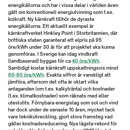
energikällorna och har i vissa delar i världen även
gått om konventionell energiutvinning som t.ex.
kolkraft. Ny kärnkraft tillhör de dyraste
energikällorna. Ett aktuellt exempel är
kärnkraftverket Hinkley Point i Storbritannien, där
brittiska staten garanterat ett elpris på 95
öre/kWh under 30 år för att projektet ska kunna
genomföras. I Sverige kan idag vindkraft
(landbaserad) byggas för ca
40 öre/kWh
.
Samtidigt kostar kärnkraft uppskattningsvis minst
60-80 öre/kWh
. Exakta siffror är vanskligt att
jämföra, eftersom det ofta är oklart vilka
antaganden (om t.ex. kalkylränta) och kostnader
(t.ex. klimatkostnader) som räknats med eller
uteslutits. Förnybara energislag som sol och vind
har dock under de senaste 10 åren, mycket tack
vare teknikutveckling, gjort stora framsteg vad
gäller kostnadsreducering. Nya lägsta-rekord för