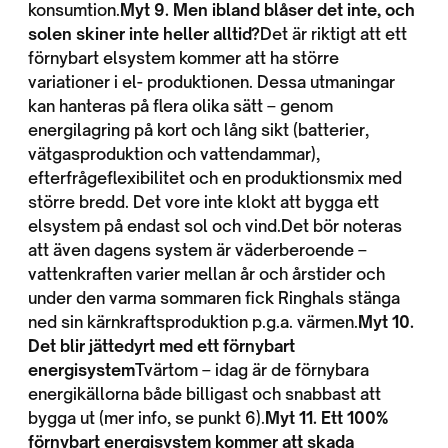
konsumtion.
Myt 9. Men ibland blåser det inte, och
solen skiner inte heller alltid?
Det är riktigt att ett
förnybart elsystem kommer att ha större
variationer i el- produktionen. Dessa utmaningar
kan hanteras på flera olika sätt – genom
energilagring på kort och lång sikt (batterier,
vätgasproduktion och vattendammar),
efterfrågeflexibilitet och en produktionsmix med
större bredd. Det vore inte klokt att bygga ett
elsystem på endast sol och vind.Det bör noteras
att även dagens system är väderberoende –
vattenkraften varier mellan år och årstider och
under den varma sommaren fick Ringhals stänga
ned sin kärnkraftsproduktion p.g.a. värmen.
Myt 10.
Det blir jättedyrt med ett förnybart
energisystem
Tvärtom – idag är de förnybara
energikällorna både billigast och snabbast att
bygga ut (mer info, se punkt 6).
Myt 11. Ett 100%
förnybart energisystem kommer att skada