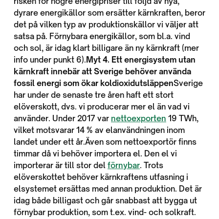
risken för högre energipriser till följd av nya,
dyrare energikällor som ersätter kärnkraften, beror
det på vilken typ av produktionskällor vi väljer att
satsa på. Förnybara energikällor, som bl.a. vind
och sol, är idag klart billigare än ny kärnkraft (mer
info under punkt 6).
Myt 4. Ett energisystem utan
kärnkraft innebär att Sverige behöver använda
fossil energi som ökar koldioxidutsläppen
Sverige
har under de senaste tre åren haft ett stort
elöverskott, dvs. vi producerar mer el än vad vi
använder. Under 2017 var
nettoexporten
19 TWh,
vilket motsvarar 14 % av elanvändningen inom
landet under ett år.Även som nettoexportör finns
timmar då vi behöver importera el. Den el vi
importerar är till stor del
förnybar
. Trots
elöverskottet behöver kärnkraftens utfasning i
elsystemet ersättas med annan produktion. Det är
idag både billigast och går snabbast att bygga ut
förnybar produktion, som t.ex. vind- och solkraft.