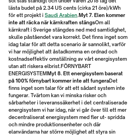
sol slås ständigt och under våren 2018 låg det
lästa budet på 2.34 US cents (cirka 21 öre)/kWh
för ett projekt i
Saudi Arabien
.
Myt 7. Elen kommer
inte att räcka när kärnkraften stängs
Om all
kärnkraft i Sverige stängdes ned med samtidighet,
skulle påståendet vara korrekt. Det finns inget som
idag talar för att detta scenario är sannolikt, varför
vi har möjlighet att åstadkomma en ordnad och
kostnadseffektiv omställning av vårt energisystem
utan att riskera elbrist.FÖRNYBART
ENERGISYSTEM
Myt 8. Ett energisystem baserat
på 100% förnybart kommer inte att fungera
Det
finns inget som talar för att ett sådant system inte
fungerar. Tvärtom kan vi minska risker och
sårbarheter i leveranssäkerhet i det centraliserade
energisystem vi har idag, när vi går över till ett mer
decentraliserat energisystem med fler ut- spridda
och mindre produktionsenheter och där
elanvändarna har större möjlighet att styra sin